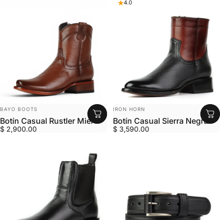
4.0
MARCA:
MARCA:
BAYO BOOTS
IRON HORN
Botín Casual Rustler Miel
Botín Casual Sierra Negra
$ 2,900.00
$ 3,590.00