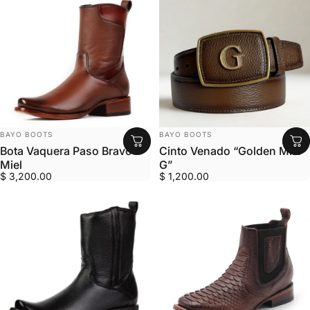
MARCA:
MARCA:
BAYO BOOTS
BAYO BOOTS
Bota Vaquera Paso Bravo
Cinto Venado “Golden Miel
Miel
G”
$ 3,200.00
$ 1,200.00