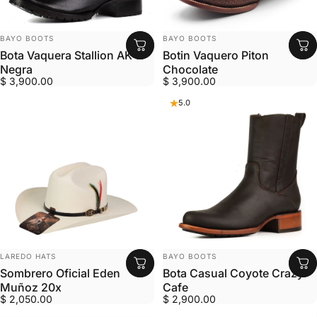
MARCA:
MARCA:
BAYO BOOTS
BAYO BOOTS
Bota Vaquera Stallion AK47
Botin Vaquero Piton
Negra
Chocolate
$ 3,900.00
$ 3,900.00
5.0
MARCA:
MARCA:
LAREDO HATS
BAYO BOOTS
Sombrero Oficial Eden
Bota Casual Coyote Crazy
Muñoz 20x
Cafe
$ 2,050.00
$ 2,900.00