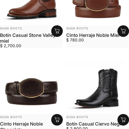
MARCA:
MARCA:
GUGA BOOTS
GUGA BOOTS
Botín Casual Stone Valley
Cinto Herraje Noble Miel
$ 780.00
miel
$ 2,700.00
MARCA:
MARCA:
GUGA BOOTS
GUGA BOOTS
Cinto Herraje Noble
Botín Casual Ciervo Negro
$ 2,900.00