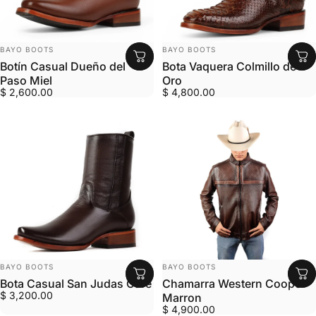
MARCA:
MARCA:
BAYO BOOTS
BAYO BOOTS
Botín Casual Dueño del
Bota Vaquera Colmillo de
Paso Miel
Oro
$ 2,600.00
$ 4,800.00
MARCA:
MARCA:
BAYO BOOTS
BAYO BOOTS
Bota Casual San Judas Café
Chamarra Western Cooper
$ 3,200.00
Marron
$ 4,900.00