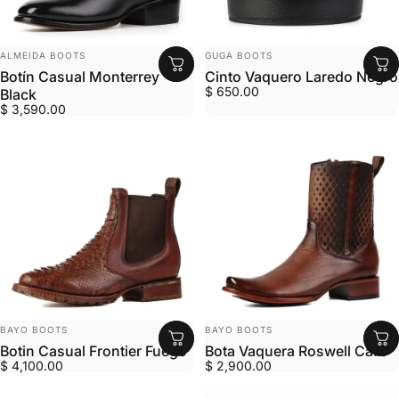
MARCA:
MARCA:
ALMEIDA BOOTS
GUGA BOOTS
Botín Casual Monterrey
Cinto Vaquero Laredo Negro
$ 650.00
Black
$ 3,590.00
MARCA:
MARCA:
BAYO BOOTS
BAYO BOOTS
Botin Casual Frontier Fuego
Bota Vaquera Roswell Cafe
$ 4,100.00
$ 2,900.00