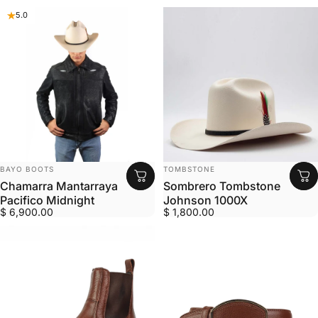
5.0
MARCA:
MARCA:
BAYO BOOTS
TOMBSTONE
Chamarra Mantarraya
Sombrero Tombstone
Pacifico Midnight
Johnson 1000X
$ 6,900.00
$ 1,800.00