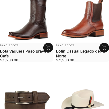
MARCA:
MARCA:
BAYO BOOTS
BAYO BOOTS
Bota Vaquera Paso Bravo
Botín Casual Legado del
Café
Norte
$ 3,200.00
$ 2,900.00