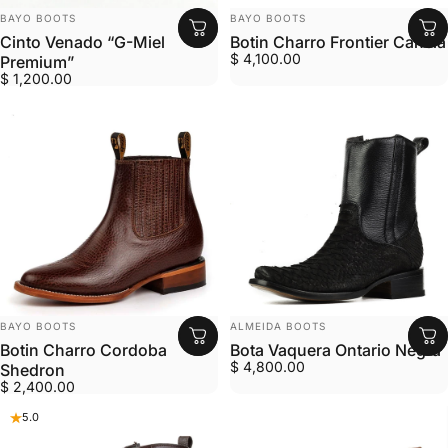
MARCA:
MARCA:
BAYO BOOTS
BAYO BOOTS
Cinto Venado “G-Miel
Botin Charro Frontier Canela
$ 4,100.00
Premium”
$ 1,200.00
MARCA:
MARCA:
BAYO BOOTS
ALMEIDA BOOTS
Botin Charro Cordoba
Bota Vaquera Ontario Negra
$ 4,800.00
Shedron
$ 2,400.00
5.0