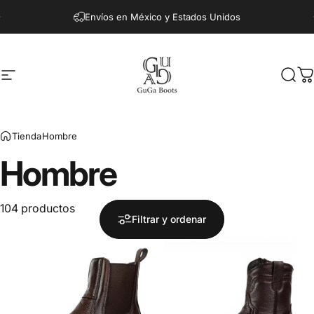
Ir directamente al contenido
Envíos en México y Estados Unidos
Navegación
Guga Boots
Busc
C
Tienda
Hombre
Hombre
104 productos
Filtrar y ordenar