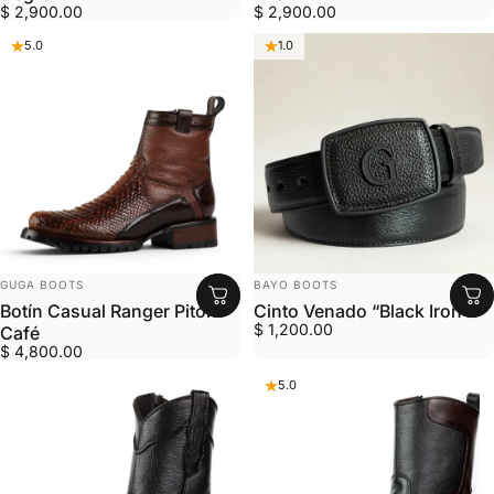
$ 2,900.00
$ 2,900.00
5.0
1.0
MARCA:
MARCA:
GUGA BOOTS
BAYO BOOTS
Botín Casual Ranger Pitón
Cinto Venado “Black Iron G”
$ 1,200.00
Café
$ 4,800.00
5.0