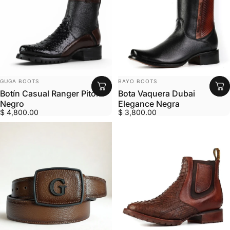
MARCA:
MARCA:
GUGA BOOTS
BAYO BOOTS
Botín Casual Ranger Pitón
Bota Vaquera Dubai
Negro
Elegance Negra
$ 4,800.00
$ 3,800.00