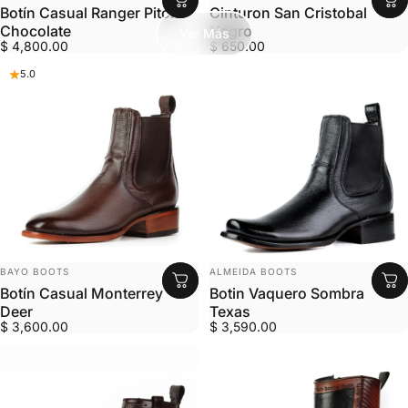
Botín Casual Ranger Pitón
Cinturon San Cristobal
Chocolate
Negro
Ver Más
$ 4,800.00
$ 650.00
5.0
MARCA:
MARCA:
BAYO BOOTS
ALMEIDA BOOTS
Botín Casual Monterrey
Botin Vaquero Sombra
Deer
Texas
$ 3,600.00
$ 3,590.00