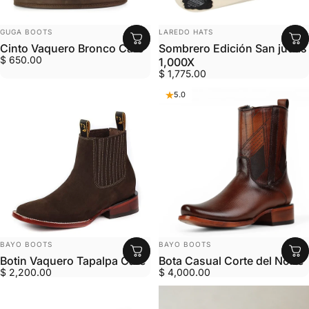
MARCA:
MARCA:
GUGA BOOTS
LAREDO HATS
Cinto Vaquero Bronco Cafe
Sombrero Edición San judas
$ 650.00
1,000X
$ 1,775.00
5.0
MARCA:
MARCA:
BAYO BOOTS
BAYO BOOTS
Botin Vaquero Tapalpa Cafe
Bota Casual Corte del Norte
$ 2,200.00
$ 4,000.00