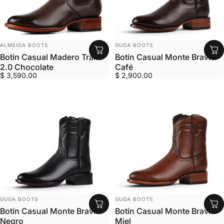
MARCA:
MARCA:
ALMEIDA BOOTS
GUGA BOOTS
Botin Casual Madero Trail
Botín Casual Monte Bravío
2.0 Chocolate
Café
$ 3,590.00
$ 2,900.00
MARCA:
MARCA:
GUGA BOOTS
GUGA BOOTS
Botín Casual Monte Bravío
Botín Casual Monte Bravío
Negro
Miel