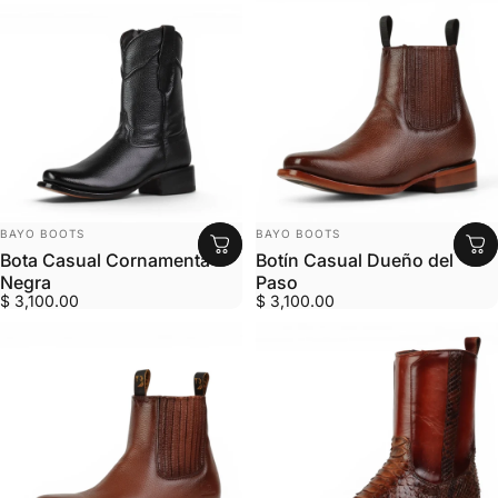
MARCA:
MARCA:
BAYO BOOTS
BAYO BOOTS
Bota Casual Cornamenta
Botín Casual Dueño del
Negra
Paso
$ 3,100.00
$ 3,100.00