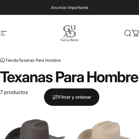
Ir directamente al contenido
Anuncio Importante
Navegación
Guga Boots
Busc
C
Tienda
Texanas Para Hombre
Texanas
Para
Hombre
7 productos
Filtrar y ordenar