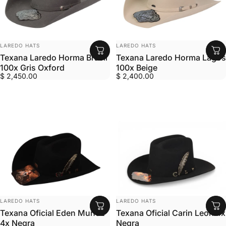
MARCA:
MARCA:
LAREDO HATS
LAREDO HATS
Texana Laredo Horma Brasil
Texana Laredo Horma Lagos
100x Gris Oxford
100x Beige
$ 2,450.00
$ 2,400.00
MARCA:
MARCA:
LAREDO HATS
LAREDO HATS
Texana Oficial Eden Muñoz
Texana Oficial Carin Leon 4x
4x Negra
Negra