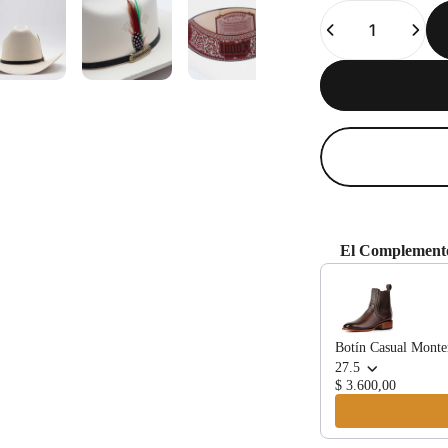
Cantidad
El Complemento
Use the Previous and
Botín Casual Monte
27.5
$ 3.600,00