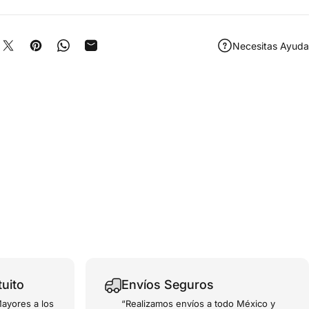
Necesitas Ayuda
partir en Facebook
Compartir en X
Guardar en Pinterest
Compartir en WhatsApp
Compartir por correo electrónico
tuito
Envíos Seguros
ayores a los
“Realizamos envíos a todo México y