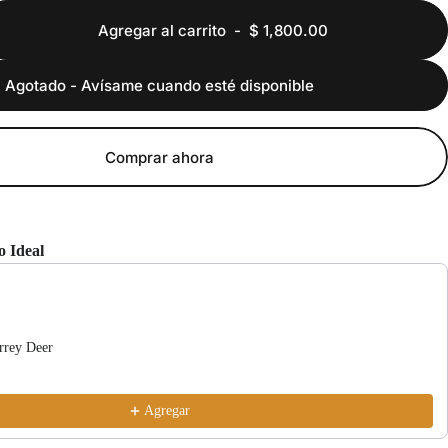
Agregar al carrito
-
$ 1,800.00
Agotado - Avísame cuando esté disponible
Comprar ahora
 Ideal
 Next buttons to navigate through product recommendations, or scroll 
rrey Deer
Agregar