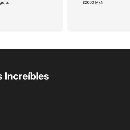
gura.
$2000 MxN
 Increíbles