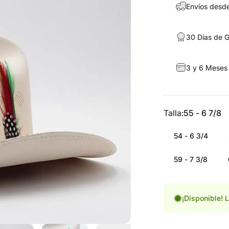
Envíos desde
30 Días de G
3 y 6 Meses
Talla
Talla:
55 - 6 7/8
54 - 6 3/4
59 - 7 3/8
¡Disponible! L